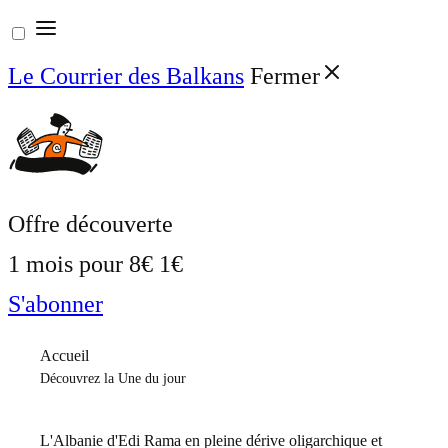
Aller
au
Le Courrier des Balkans
Fermer
contenu
Offre découverte
1 mois pour
8€
1€
S'abonner
Accueil
Découvrez la Une du jour
L'Albanie d'Edi Rama en pleine dérive oligarchique et