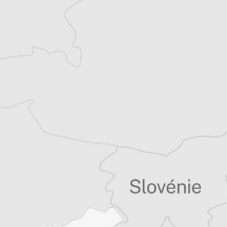
Katerina Sula
Notre correspondante à Tirana