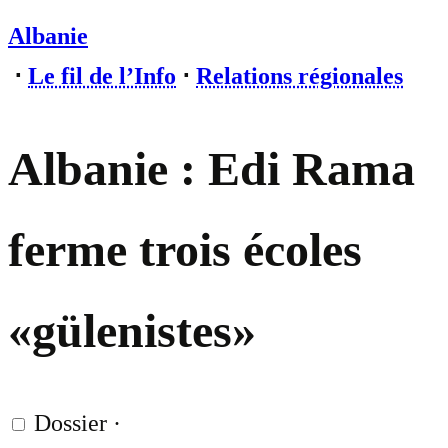
Albanie
⋅
Le fil de l’Info
⋅
Relations régionales
Albanie : Edi Rama
ferme trois écoles
«gülenistes»
Dossier
·