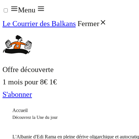
Aller
Menu
au
Le Courrier des Balkans
Fermer
contenu
Offre découverte
1 mois pour
8€
1€
S'abonner
Accueil
Découvrez la Une du jour
L'Albanie d'Edi Rama en pleine dérive oligarchique et autocrati