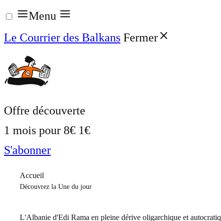
Aller
Menu
au
Le Courrier des Balkans
Fermer
contenu
Offre découverte
1 mois pour
8€
1€
S'abonner
Accueil
Découvrez la Une du jour
L'Albanie d'Edi Rama en pleine dérive oligarchique et autocrati