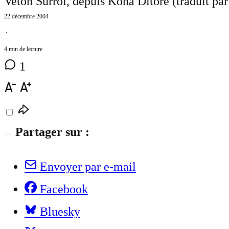
Veton Surroi, depuis Koha Ditore (traduit pa
22 décembre 2004
⋅
4 min de lecture
1
Partager sur :
Envoyer par e-mail
Facebook
Bluesky