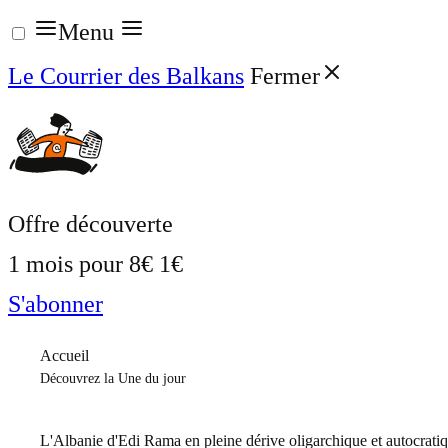
Aller
Menu
au
Le Courrier des Balkans
Fermer
contenu
Offre découverte
1 mois pour
8€
1€
S'abonner
Accueil
Découvrez la Une du jour
L'Albanie d'Edi Rama en pleine dérive oligarchique et autocrati