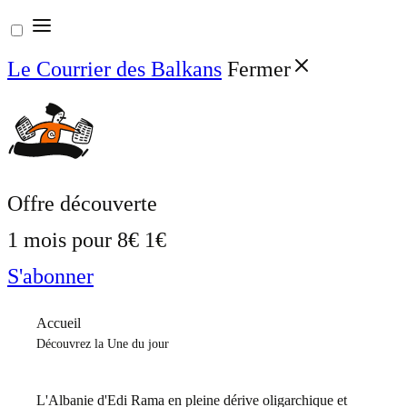
Aller
au
Le Courrier des Balkans
Fermer
contenu
Offre découverte
1 mois pour
8€
1€
S'abonner
Accueil
Découvrez la Une du jour
L'Albanie d'Edi Rama en pleine dérive oligarchique et