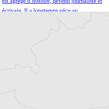
est agrégé d’histoire, devenu journaliste et
écrivain. Il a longtemps vécu au
Monténégro, en Serbie puis en Macédoine
et partage désormais son temps entre la
Bretagne et les Balkans. Il est l’auteur d’une
quinzaine de livres sur la région, essais ou
récits de voyage.
Tous nos articles de BIRN