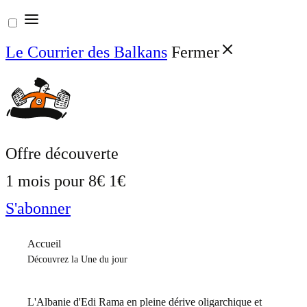
Aller
au
Le Courrier des Balkans
Fermer
contenu
Offre découverte
1 mois pour
8€
1€
S'abonner
Accueil
Découvrez la Une du jour
L'Albanie d'Edi Rama en pleine dérive oligarchique et