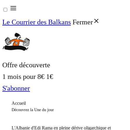
Aller
au
Le Courrier des Balkans
Fermer
contenu
Offre découverte
1 mois pour
8€
1€
S'abonner
Accueil
Découvrez la Une du jour
L'Albanie d'Edi Rama en pleine dérive oligarchique et