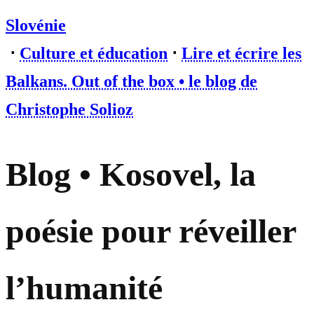
Slovénie
⋅
Culture et éducation
⋅
Lire et écrire les
Balkans. Out of the box • le blog de
Christophe Solioz
Blog • Kosovel, la
poésie pour réveiller
l’humanité