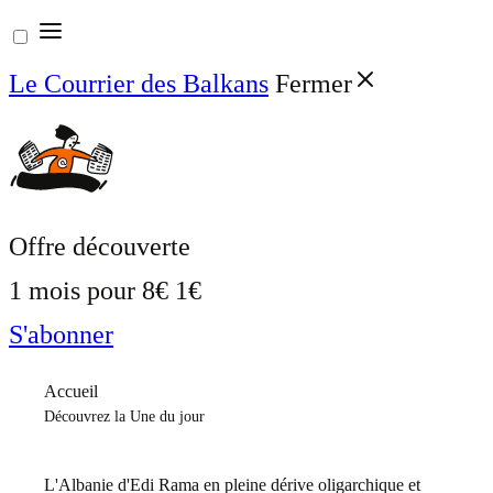
Aller
au
Le Courrier des Balkans
Fermer
contenu
Offre découverte
1 mois pour
8€
1€
S'abonner
Accueil
Découvrez la Une du jour
L'Albanie d'Edi Rama en pleine dérive oligarchique et