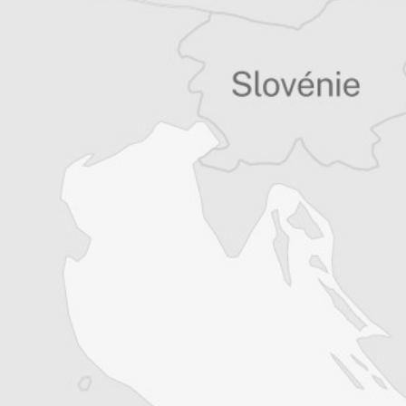
Je m'abonne
Résiliable à tout moment en quelques clics
Un journal 100% indépendant
Accédez à des fonctionnalités
exclusives
Explorez +10 ans d’archives sur les
Balkans
Vous avez déjà un compte ?
Se connecter