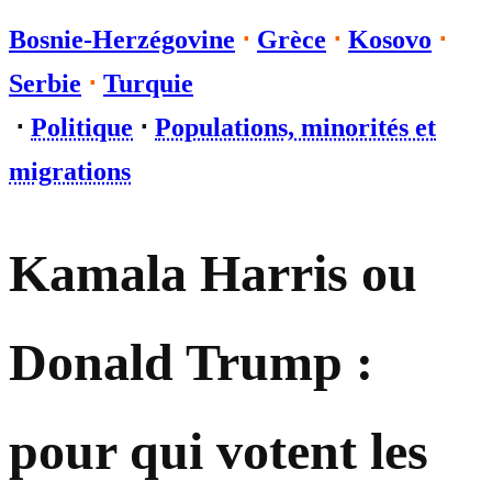
Bosnie-Herzégovine
⋅
Grèce
⋅
Kosovo
⋅
Serbie
⋅
Turquie
⋅
Politique
⋅
Populations, minorités et
migrations
Kamala Harris ou
Donald Trump :
pour qui votent les