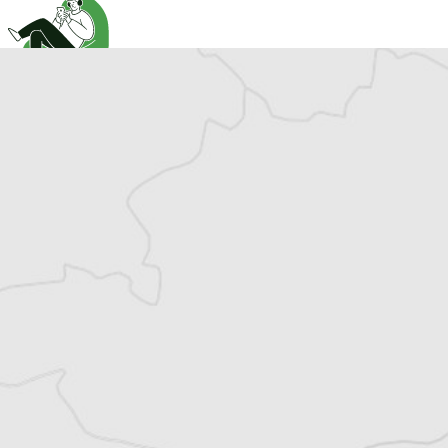
Cet article est réservé aux abonné⋅es
(Re)devenez abonné⋅e pour lire la suite
Découvrez tous les contenus du Courrier des
Balkans.
Offre découverte
1€
le premier mois puis 8€ par mois