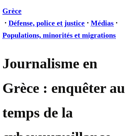
Grèce
⋅
Défense, police et justice
⋅
Médias
⋅
Populations, minorités et migrations
Journalisme en
Grèce : enquêter au
temps de la