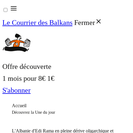
Aller
au
Le Courrier des Balkans
Fermer
contenu
Offre découverte
1 mois pour
8€
1€
S'abonner
Accueil
Découvrez la Une du jour
L'Albanie d'Edi Rama en pleine dérive oligarchique et