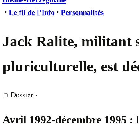
Bosnie-Herzégovine
⋅
Le fil de l’Info
⋅
Personnalités
Jack Ralite, militant
pluriculturelle, est d
Dossier
·
Avril 1992-décembre 1995 : 