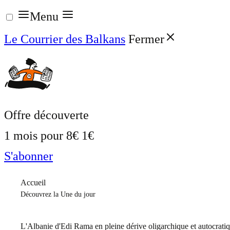
Aller
Menu
au
Le Courrier des Balkans
Fermer
contenu
Offre découverte
1 mois pour
8€
1€
S'abonner
Accueil
Découvrez la Une du jour
L'Albanie d'Edi Rama en pleine dérive oligarchique et autocrati