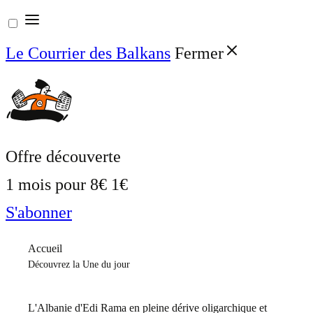
Aller
au
Le Courrier des Balkans
Fermer
contenu
Offre découverte
1 mois pour
8€
1€
S'abonner
Accueil
Découvrez la Une du jour
L'Albanie d'Edi Rama en pleine dérive oligarchique et