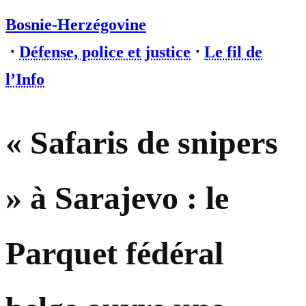
Bosnie-Herzégovine
⋅
Défense, police et justice
⋅
Le fil de
l’Info
« Safaris de snipers
» à Sarajevo : le
Parquet fédéral