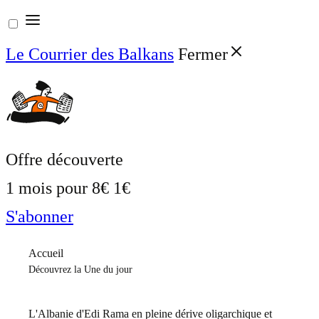
Aller
au
Le Courrier des Balkans
Fermer
contenu
Offre découverte
1 mois pour
8€
1€
S'abonner
Accueil
Découvrez la Une du jour
L'Albanie d'Edi Rama en pleine dérive oligarchique et