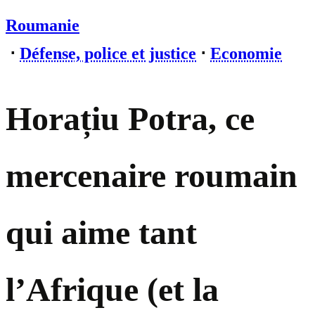
Roumanie
⋅
Défense, police et justice
⋅
Economie
Horațiu Potra, ce
mercenaire roumain
qui aime tant
l’Afrique (et la