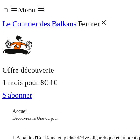
Aller
Menu
au
Le Courrier des Balkans
Fermer
contenu
Offre découverte
1 mois pour
8€
1€
S'abonner
Accueil
Découvrez la Une du jour
L'Albanie d'Edi Rama en pleine dérive oligarchique et autocrati