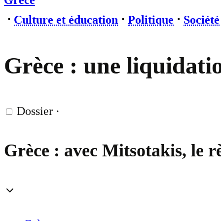
Grèce
⋅
Culture et éducation
⋅
Politique
⋅
Société
Grèce : une liquidati
Dossier
·
Grèce : avec Mitsotakis, le r