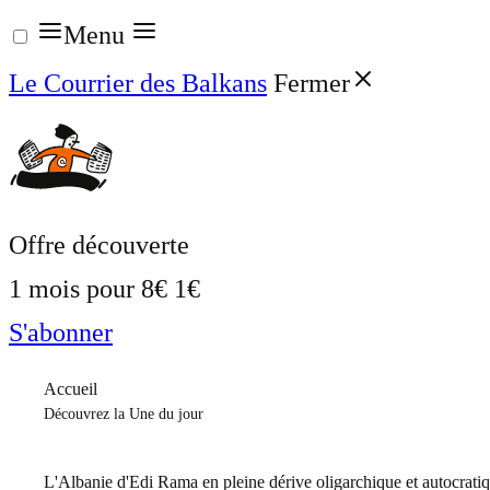
Aller
Menu
au
Le Courrier des Balkans
Fermer
contenu
Offre découverte
1 mois pour
8€
1€
S'abonner
Accueil
Découvrez la Une du jour
L'Albanie d'Edi Rama en pleine dérive oligarchique et autocrati