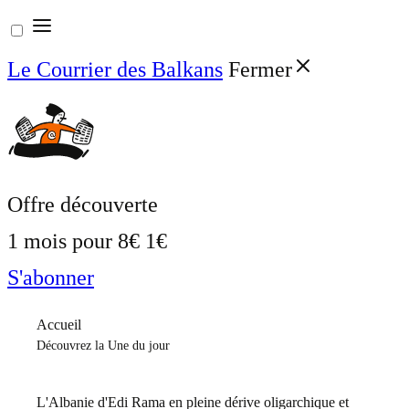
Aller
au
Le Courrier des Balkans
Fermer
contenu
Offre découverte
1 mois pour
8€
1€
S'abonner
Accueil
Découvrez la Une du jour
L'Albanie d'Edi Rama en pleine dérive oligarchique et