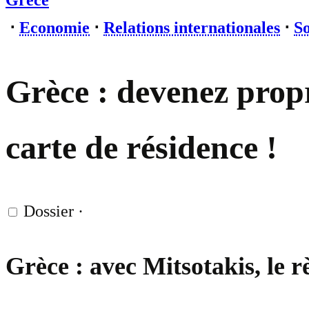
Grèce
⋅
Economie
⋅
Relations internationales
⋅
So
Grèce : devenez propr
carte de résidence !
Dossier
·
Grèce : avec Mitsotakis, le r