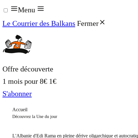
Aller
Menu
au
Le Courrier des Balkans
Fermer
contenu
Offre découverte
1 mois pour
8€
1€
S'abonner
Accueil
Découvrez la Une du jour
L'Albanie d'Edi Rama en pleine dérive oligarchique et autocrati