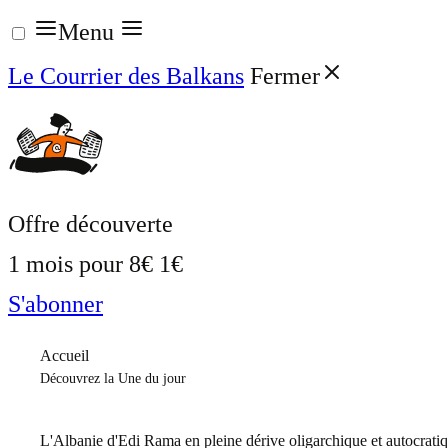
Aller
Menu
au
Le Courrier des Balkans
Fermer
contenu
Offre découverte
1 mois pour
8€
1€
S'abonner
Accueil
Découvrez la Une du jour
L'Albanie d'Edi Rama en pleine dérive oligarchique et autocrati