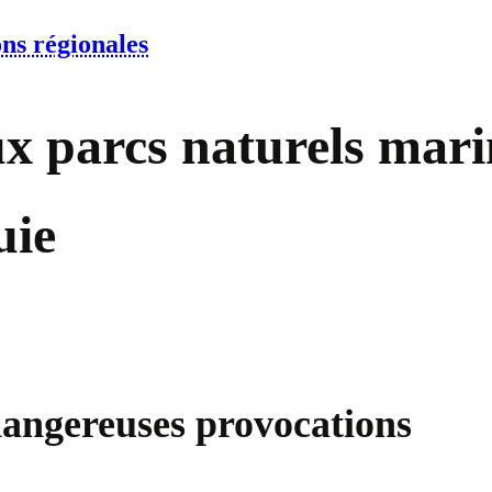
ons régionales
 parcs naturels marin
uie
dangereuses provocations