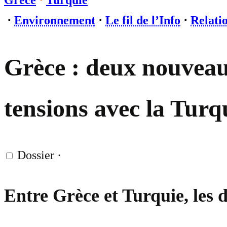
Grèce
⋅
Turquie
⋅
Environnement
⋅
Le fil de l’Info
⋅
Relati
Grèce : deux nouveaux
tensions avec la Turq
Dossier
·
Entre Grèce et Turquie, les 