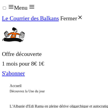
Aller
Menu
au
Le Courrier des Balkans
Fermer
contenu
Offre découverte
1 mois pour
8€
1€
S'abonner
Accueil
Découvrez la Une du jour
L'Albanie d'Edi Rama en pleine dérive oligarchique et autocrati