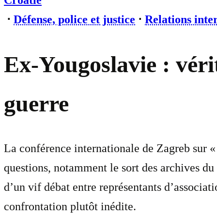
Croatie
⋅
Défense, police et justice
⋅
Relations inte
Ex-Yougoslavie : vérit
guerre
La conférence internationale de Zagreb sur «
questions, notamment le sort des archives du T
d’un vif débat entre représentants d’associat
confrontation plutôt inédite.