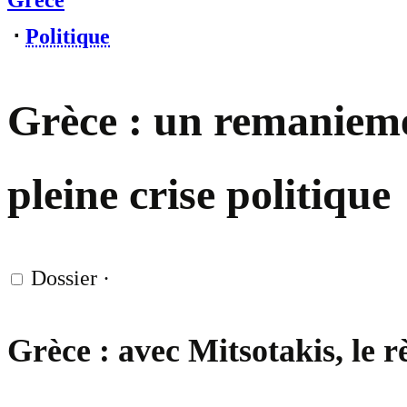
Grèce
⋅
Politique
Grèce : un remanieme
pleine crise politique
Dossier
·
Grèce : avec Mitsotakis, le r