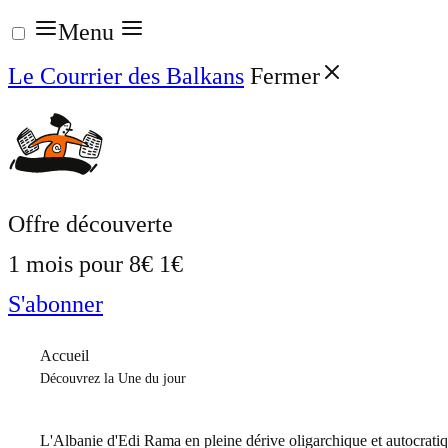
Aller
Menu
au
Le Courrier des Balkans
Fermer
contenu
Offre découverte
1 mois pour
8€
1€
S'abonner
Accueil
Découvrez la Une du jour
L'Albanie d'Edi Rama en pleine dérive oligarchique et autocrati