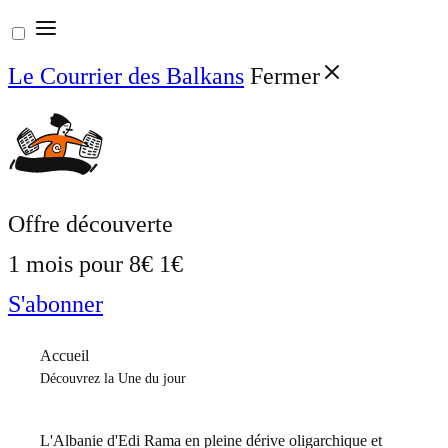
Aller
au
Le Courrier des Balkans
Fermer
contenu
Offre découverte
1 mois pour
8€
1€
S'abonner
Accueil
Découvrez la Une du jour
L'Albanie d'Edi Rama en pleine dérive oligarchique et