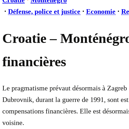
Croatie
⋅
Monténégro
⋅
Défense, police et justice
⋅
Economie
⋅
Re
Croatie – Monténégro
financières
Le pragmatisme prévaut désormais à Zagreb e
Dubrovnik, durant la guerre de 1991, sont es
compensations financières. Elle est désormais
voisine.