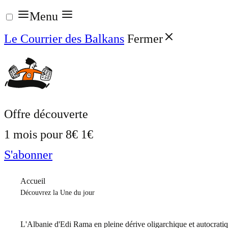
Aller
Menu
au
Le Courrier des Balkans
Fermer
contenu
Offre découverte
1 mois pour
8€
1€
S'abonner
Accueil
Découvrez la Une du jour
L'Albanie d'Edi Rama en pleine dérive oligarchique et autocrati