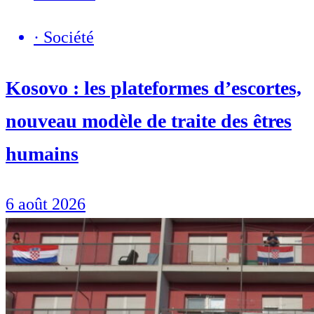
·
Société
Kosovo : les plateformes d’escortes,
nouveau modèle de traite des êtres
humains
6 août 2026