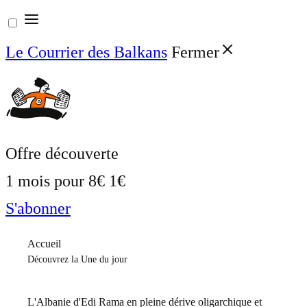
Aller
au
Le Courrier des Balkans
Fermer
contenu
Offre découverte
1 mois pour
8€
1€
S'abonner
Accueil
Découvrez la Une du jour
L'Albanie d'Edi Rama en pleine dérive oligarchique et