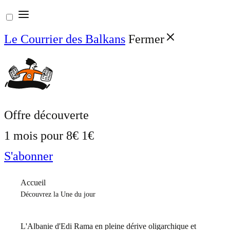
Aller
au
Le Courrier des Balkans
Fermer
contenu
Offre découverte
1 mois pour
8€
1€
S'abonner
Accueil
Découvrez la Une du jour
L'Albanie d'Edi Rama en pleine dérive oligarchique et