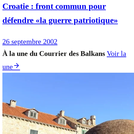
Croatie : front commun pour
défendre «la guerre patriotique»
26 septembre 2002
À la une du Courrier des Balkans
Voir la
une