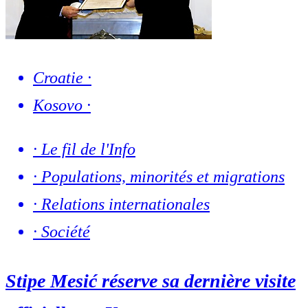
Croatie
·
Kosovo
·
·
Le fil de l'Info
·
Populations, minorités et migrations
·
Relations internationales
·
Société
Stipe Mesić réserve sa dernière visite