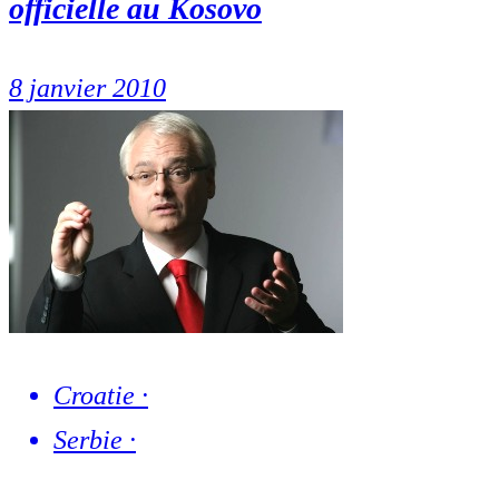
officielle au Kosovo
8 janvier 2010
Croatie
·
Serbie
·