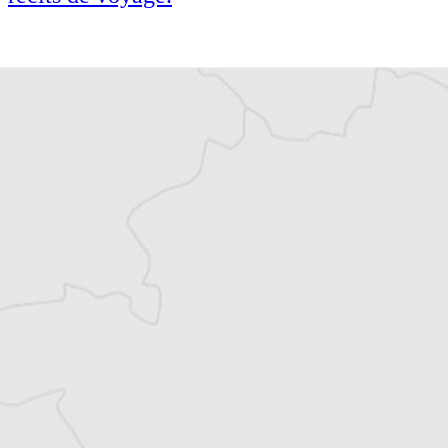
Cofondateur et co-rédacteur en chef du
Courrier des Balkans, Jean-Arnault Dérens
est agrégé d’histoire, devenu journaliste et
écrivain. Il a longtemps vécu au
Monténégro, en Serbie puis en Macédoine
et partage désormais son temps entre la
Bretagne et les Balkans. Il est l’auteur d’une
quinzaine de livres sur la région, essais ou
récits de voyage.