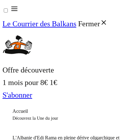
Aller
au
Le Courrier des Balkans
Fermer
contenu
Offre découverte
1 mois pour
8€
1€
S'abonner
Accueil
Découvrez la Une du jour
L'Albanie d'Edi Rama en pleine dérive oligarchique et