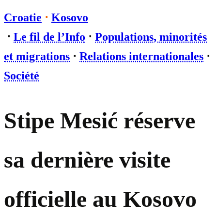
Croatie
⋅
Kosovo
⋅
Le fil de l’Info
⋅
Populations, minorités
et migrations
⋅
Relations internationales
⋅
Société
Stipe Mesić réserve
sa dernière visite
officielle au Kosovo