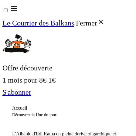
Aller
au
Le Courrier des Balkans
Fermer
contenu
Offre découverte
1 mois pour
8€
1€
S'abonner
Accueil
Découvrez la Une du jour
L'Albanie d'Edi Rama en pleine dérive oligarchique et