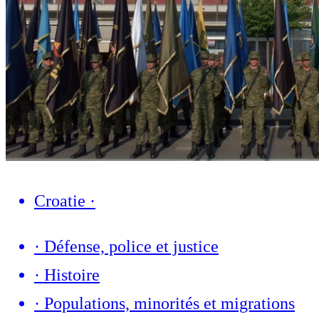
Croatie
·
·
Défense, police et justice
·
Histoire
·
Populations, minorités et migrations