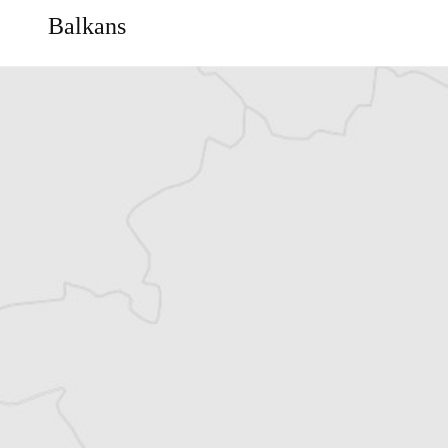
Balkans
Vous avez déjà un compte ?
Se connecter
Gabrielle Naudé
Traducteur⋅rice
Tous nos articles de Jutarnji List