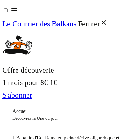
Aller
au
Le Courrier des Balkans
Fermer
contenu
Offre découverte
1 mois pour
8€
1€
S'abonner
Accueil
Découvrez la Une du jour
L'Albanie d'Edi Rama en pleine dérive oligarchique et