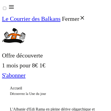
Aller
au
Le Courrier des Balkans
Fermer
contenu
Offre découverte
1 mois pour
8€
1€
S'abonner
Accueil
Découvrez la Une du jour
L'Albanie d'Edi Rama en pleine dérive oligarchique et