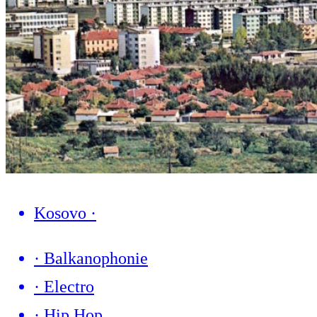
Kosovo
·
·
Balkanophonie
·
Electro
·
Hip Hop