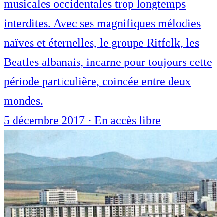
musicales occidentales trop longtemps
interdites. Avec ses magnifiques mélodies
naïves et éternelles, le groupe Ritfolk, les
Beatles albanais, incarne pour toujours cette
période particulière, coincée entre deux
mondes.
5 décembre 2017
·
En accès libre