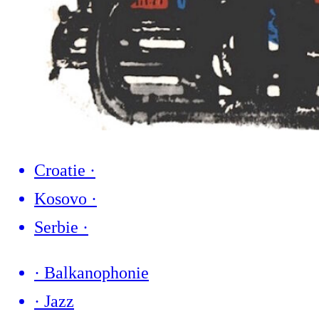
Croatie
·
Kosovo
·
Serbie
·
·
Balkanophonie
·
Jazz