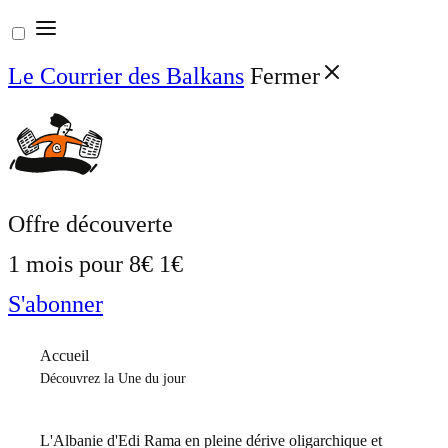
Aller
au
Le Courrier des Balkans
Fermer
contenu
Offre découverte
1 mois pour
8€
1€
S'abonner
Accueil
Découvrez la Une du jour
L'Albanie d'Edi Rama en pleine dérive oligarchique et