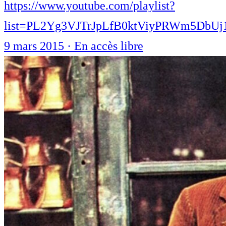
https://www.youtube.com/playlist?
list=PL2Yg3VJTrJpLfB0ktViyPRWm5DbUj
9 mars 2015
·
En accès libre