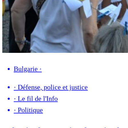
Bulgarie
·
·
Défense, police et justice
·
Le fil de l'Info
·
Politique