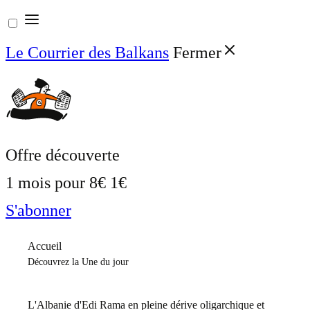
Aller
au
Le Courrier des Balkans
Fermer
contenu
Offre découverte
1 mois pour
8€
1€
S'abonner
Accueil
Découvrez la Une du jour
L'Albanie d'Edi Rama en pleine dérive oligarchique et