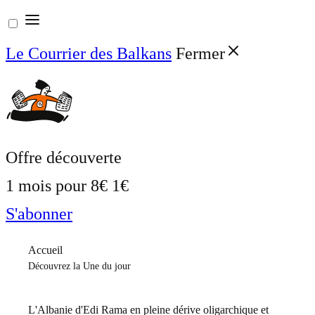
Aller
au
Le Courrier des Balkans
Fermer
contenu
Offre découverte
1 mois pour
8€
1€
S'abonner
Accueil
Découvrez la Une du jour
L'Albanie d'Edi Rama en pleine dérive oligarchique et