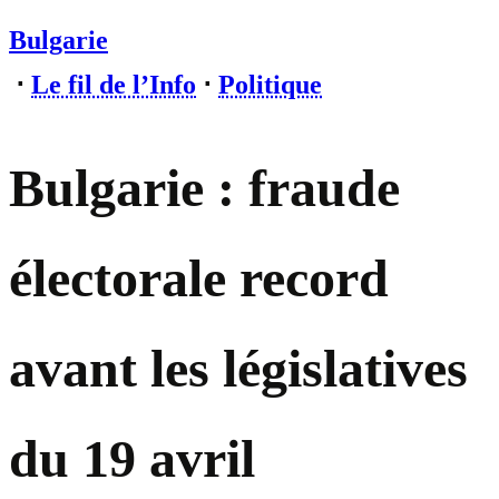
Bulgarie
⋅
Le fil de l’Info
⋅
Politique
Bulgarie : fraude
électorale record
avant les législatives
du 19 avril