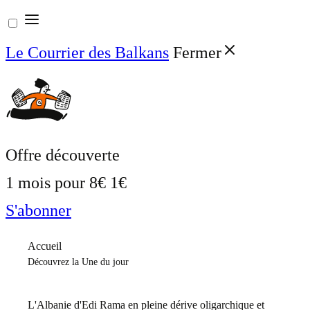
Aller
au
Le Courrier des Balkans
Fermer
contenu
Offre découverte
1 mois pour
8€
1€
S'abonner
Accueil
Découvrez la Une du jour
L'Albanie d'Edi Rama en pleine dérive oligarchique et