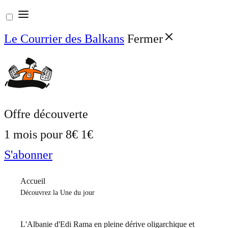
Aller
au
Le Courrier des Balkans
Fermer
contenu
Offre découverte
1 mois pour
8€
1€
S'abonner
Accueil
Découvrez la Une du jour
L'Albanie d'Edi Rama en pleine dérive oligarchique et