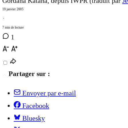
Gordana Katana, depuis IWPR (traduit par
J
19 janvier 2005
⋅
7 min de lecture
1
Partager sur :
Envoyer par e-mail
Facebook
Bluesky