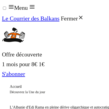
Aller
Menu
au
Le Courrier des Balkans
Fermer
contenu
Offre découverte
1 mois pour
8€
1€
S'abonner
Accueil
Découvrez la Une du jour
L'Albanie d'Edi Rama en pleine dérive oligarchique et autocrati