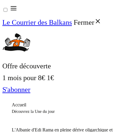
Aller
au
Le Courrier des Balkans
Fermer
contenu
Offre découverte
1 mois pour
8€
1€
S'abonner
Accueil
Découvrez la Une du jour
L'Albanie d'Edi Rama en pleine dérive oligarchique et