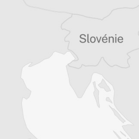
serbo-croate. Il vit à Paris.