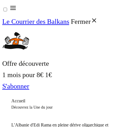
Aller
au
Le Courrier des Balkans
Fermer
contenu
Offre découverte
1 mois pour
8€
1€
S'abonner
Accueil
Découvrez la Une du jour
L'Albanie d'Edi Rama en pleine dérive oligarchique et