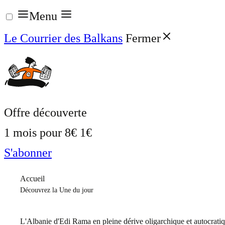
Aller
Menu
au
Le Courrier des Balkans
Fermer
contenu
Offre découverte
1 mois pour
8€
1€
S'abonner
Accueil
Découvrez la Une du jour
L'Albanie d'Edi Rama en pleine dérive oligarchique et autocrati