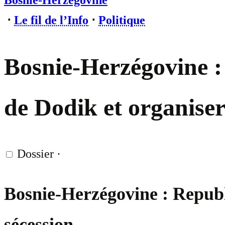
Bosnie-Herzégovine
⋅
Le fil de l’Info
⋅
Politique
Bosnie-Herzégovine : 
de Dodik et organise
Dossier
·
Bosnie-Herzégovine : Republik
sécession