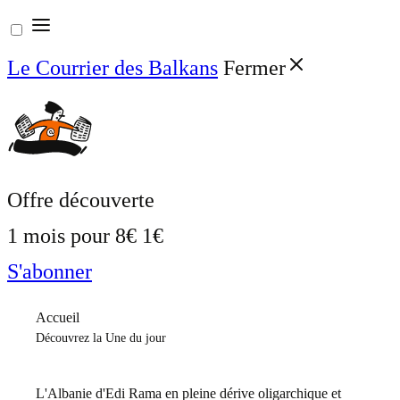
Aller
au
Le Courrier des Balkans
Fermer
contenu
Offre découverte
1 mois pour
8€
1€
S'abonner
Accueil
Découvrez la Une du jour
L'Albanie d'Edi Rama en pleine dérive oligarchique et