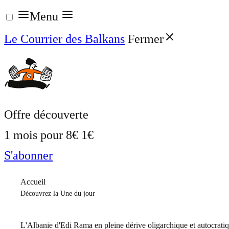
Aller
Menu
au
Le Courrier des Balkans
Fermer
contenu
Offre découverte
1 mois pour
8€
1€
S'abonner
Accueil
Découvrez la Une du jour
L'Albanie d'Edi Rama en pleine dérive oligarchique et autocrati