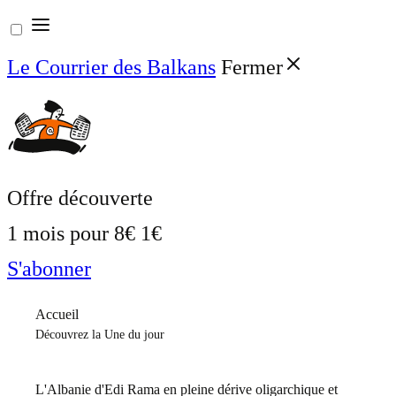
Aller
au
Le Courrier des Balkans
Fermer
contenu
Offre découverte
1 mois pour
8€
1€
S'abonner
Accueil
Découvrez la Une du jour
L'Albanie d'Edi Rama en pleine dérive oligarchique et