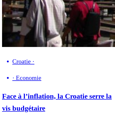
Croatie
·
·
Economie
Face à l’inflation, la Croatie serre la
vis budgétaire