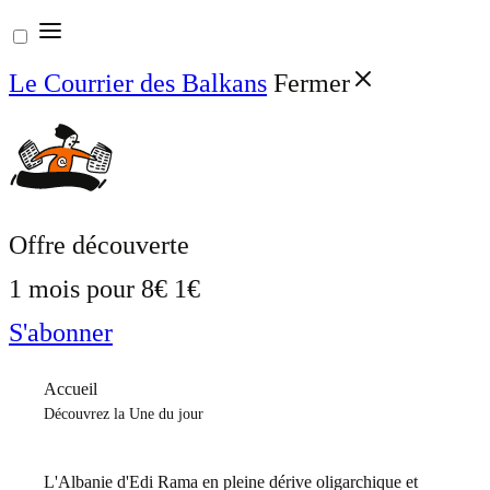
Aller
au
Le Courrier des Balkans
Fermer
contenu
Offre découverte
1 mois pour
8€
1€
S'abonner
Accueil
Découvrez la Une du jour
L'Albanie d'Edi Rama en pleine dérive oligarchique et