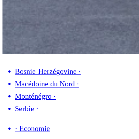
Bosnie-Herzégovine
·
Macédoine du Nord
·
Monténégro
·
Serbie
·
·
Economie