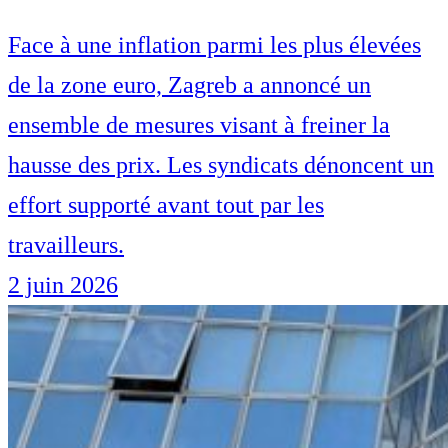
Face à une inflation parmi les plus élevées
de la zone euro, Zagreb a annoncé un
ensemble de mesures visant à freiner la
hausse des prix. Les syndicats dénoncent un
effort supporté avant tout par les
travailleurs.
2 juin 2026