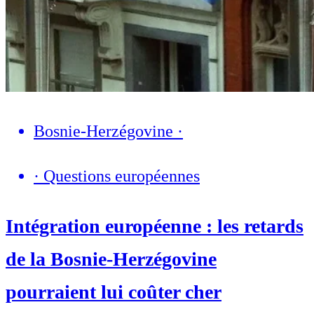
Bosnie-Herzégovine
·
·
Questions européennes
Intégration européenne : les retards
de la Bosnie-Herzégovine
pourraient lui coûter cher