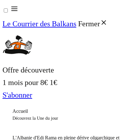
Aller
au
Le Courrier des Balkans
Fermer
contenu
Offre découverte
1 mois pour
8€
1€
S'abonner
Accueil
Découvrez la Une du jour
L'Albanie d'Edi Rama en pleine dérive oligarchique et