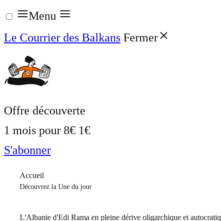
Aller
Menu
au
Le Courrier des Balkans
Fermer
contenu
Offre découverte
1 mois pour
8€
1€
S'abonner
Accueil
Découvrez la Une du jour
L'Albanie d'Edi Rama en pleine dérive oligarchique et autocrati