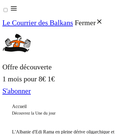
Aller
au
Le Courrier des Balkans
Fermer
contenu
Offre découverte
1 mois pour
8€
1€
S'abonner
Accueil
Découvrez la Une du jour
L'Albanie d'Edi Rama en pleine dérive oligarchique et