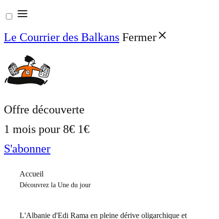
Aller
au
Le Courrier des Balkans
Fermer
contenu
Offre découverte
1 mois pour
8€
1€
S'abonner
Accueil
Découvrez la Une du jour
L'Albanie d'Edi Rama en pleine dérive oligarchique et