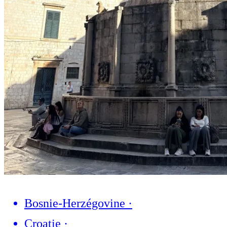
Bosnie-Herzégovine
·
Croatie
·