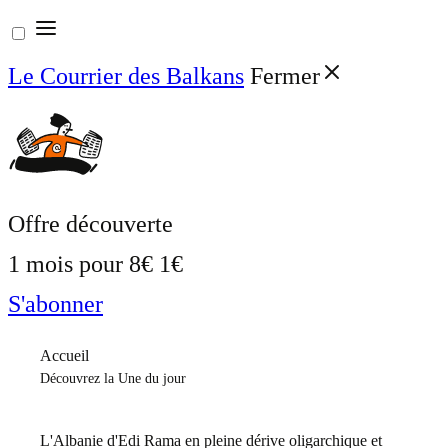
Aller
au
Le Courrier des Balkans
Fermer
contenu
Offre découverte
1 mois pour
8€
1€
S'abonner
Accueil
Découvrez la Une du jour
L'Albanie d'Edi Rama en pleine dérive oligarchique et