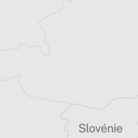
Katerina Sula
Notre correspondante à Tirana