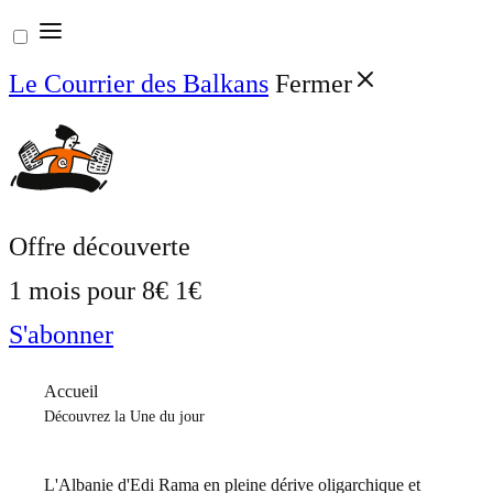
Aller
au
Le Courrier des Balkans
Fermer
contenu
Offre découverte
1 mois pour
8€
1€
S'abonner
Accueil
Découvrez la Une du jour
L'Albanie d'Edi Rama en pleine dérive oligarchique et