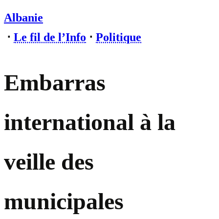
Albanie
⋅
Le fil de l’Info
⋅
Politique
Embarras
international à la
veille des
municipales