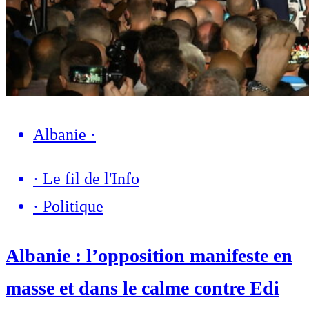
Albanie
·
·
Le fil de l'Info
·
Politique
Albanie : l’opposition manifeste en
masse et dans le calme contre Edi