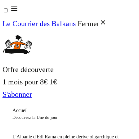
Aller
au
Le Courrier des Balkans
Fermer
contenu
Offre découverte
1 mois pour
8€
1€
S'abonner
Accueil
Découvrez la Une du jour
L'Albanie d'Edi Rama en pleine dérive oligarchique et