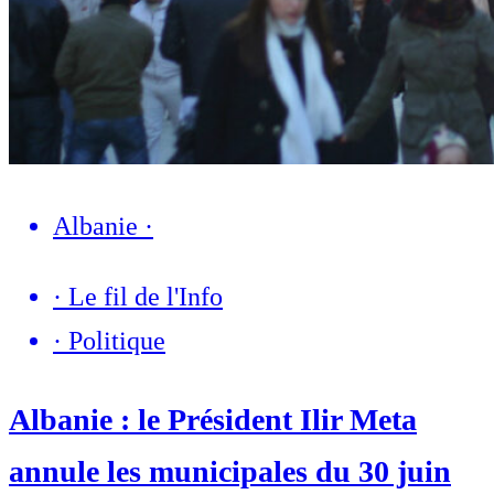
Albanie
·
·
Le fil de l'Info
·
Politique
Albanie : le Président Ilir Meta
annule les municipales du 30 juin