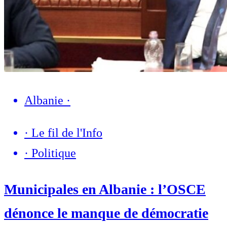
Albanie
·
·
Le fil de l'Info
·
Politique
Municipales en Albanie : l’OSCE
dénonce le manque de démocratie