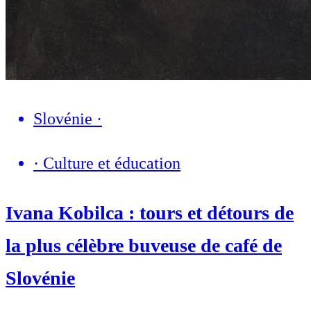
Slovénie
·
·
Culture et éducation
Ivana Kobilca : tours et détours de
la plus célèbre buveuse de café de
Slovénie