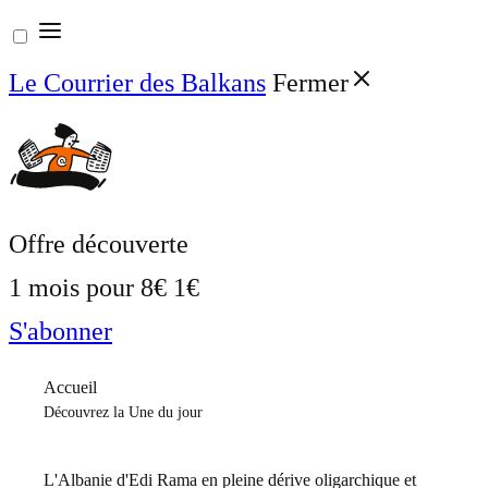
Aller
au
Le Courrier des Balkans
Fermer
contenu
Offre découverte
1 mois pour
8€
1€
S'abonner
Accueil
Découvrez la Une du jour
L'Albanie d'Edi Rama en pleine dérive oligarchique et