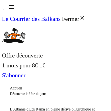
Aller
au
Le Courrier des Balkans
Fermer
contenu
Offre découverte
1 mois pour
8€
1€
S'abonner
Accueil
Découvrez la Une du jour
L'Albanie d'Edi Rama en pleine dérive oligarchique et