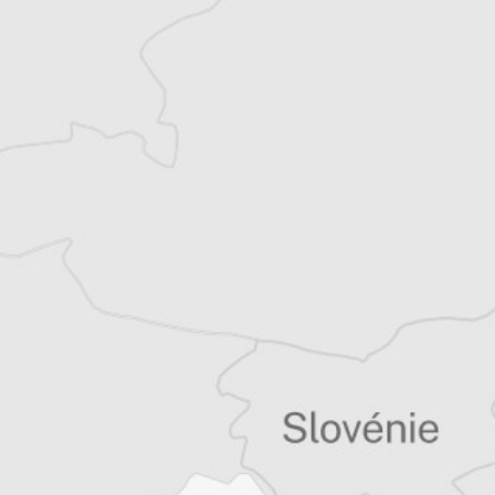
Simon Rico
Auteur⋅rice
Tous nos articles de Regard sur l'Est